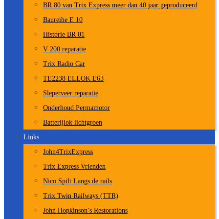
BR 80 van Trix Express meer dan 40 jaar geproduceerd
Baureihe E 10
Historie BR 01
V 200 reparatie
Trix Radio Car
TE2238 ELLOK E63
Sleperveer reparatie
Onderhoud Permamotor
Batterijlok lichtgroen
Links
John4TrixExpress
Trix Express Vrienden
Nico Spilt Langs de rails
Trix Twin Railways (TTR)
John Hopkinson’s Restorations