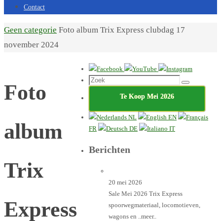
Contact
Home
Geen categorie
Foto album Trix Express clubdag 17
november 2024
Zoeken
Foto
Zoek
naar:
Te Koop Mei 2026
NL
EN
album
FR
DE
IT
Berichten
Trix
20 mei 2026
Sale Mei 2026 Trix Express
Express
spoorwegmateriaal, locomotieven,
wagons en
..meer..