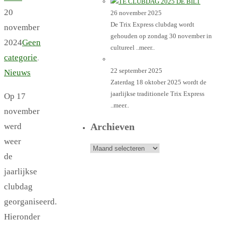
20
26 november 2025
De Trix Express clubdag wordt
november
gehouden op zondag 30 november in
2024
Geen
cultureel
..meer..
categorie
,
22 september 2025
Nieuws
Zaterdag 18 oktober 2025 wordt de
jaarlijkse traditionele Trix Express
Op 17
..meer..
november
Archieven
werd
weer
Archieven
de
jaarlijkse
clubdag
georganiseerd.
Hieronder