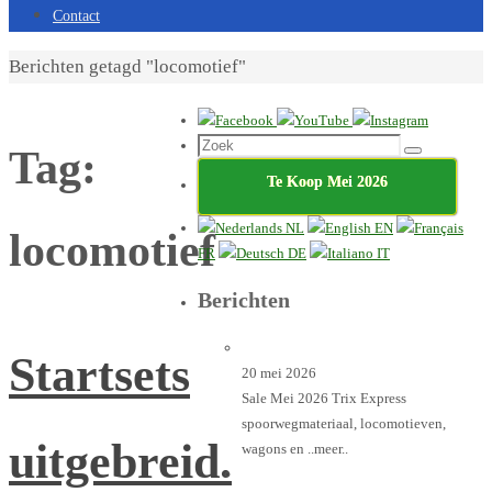
Contact
Home
Berichten getagd "locomotief"
Zoeken
Tag:
Zoek
naar:
Te Koop Mei 2026
NL
EN
locomotief
FR
DE
IT
Berichten
Startsets
20 mei 2026
Sale Mei 2026 Trix Express
spoorwegmateriaal, locomotieven,
uitgebreid.
wagons en
..meer..