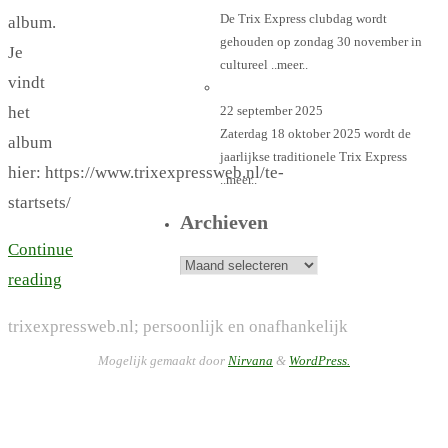
De Trix Express clubdag wordt
album.
gehouden op zondag 30 november in
Je
cultureel
..meer..
vindt
het
22 september 2025
Zaterdag 18 oktober 2025 wordt de
album
jaarlijkse traditionele Trix Express
hier: https://www.trixexpressweb.nl/te-
..meer..
startsets/
Archieven
Continue
Archieven
reading
trixexpressweb.nl; persoonlijk en onafhankelijk
Mogelijk gemaakt door
Nirvana
&
WordPress.