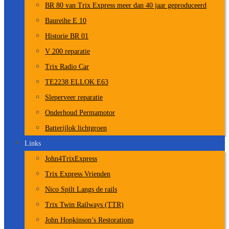
BR 80 van Trix Express meer dan 40 jaar geproduceerd
Baureihe E 10
Historie BR 01
V 200 reparatie
Trix Radio Car
TE2238 ELLOK E63
Sleperveer reparatie
Onderhoud Permamotor
Batterijlok lichtgroen
Links
John4TrixExpress
Trix Express Vrienden
Nico Spilt Langs de rails
Trix Twin Railways (TTR)
John Hopkinson’s Restorations