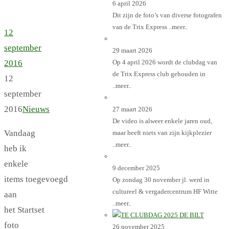
6 april 2026
Dit zijn de foto’s van diverse fotografen
van de Trix Express
..meer..
12
september
29 maart 2026
2016
Op 4 april 2026 wordt de clubdag van
de Trix Express club gehouden in
12
..meer..
september
2016
Nieuws
27 maart 2026
De video is alweer enkele jaren oud,
Vandaag
maar heeft niets van zijn kijkplezier
..meer..
heb ik
enkele
9 december 2025
items toegevoegd
Op zondag 30 november jl. werd in
cultureel & vergadercentrum HF Witte
aan
..meer..
het Startset
foto
26 november 2025